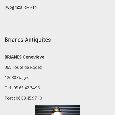
[wpgmza id= »1″]
Brianes Antiquités
BRIANES Geneviève
365 route de Rodez
12630 Gages
Tel : 05.65.42.74.93
Port : 06.80.45.97.10