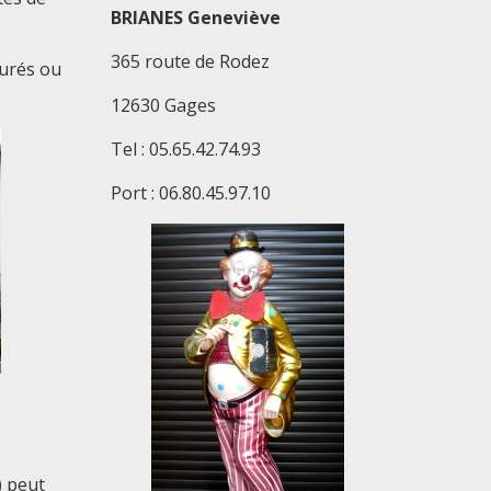
BRIANES Geneviève
365 route de Rodez
aurés ou
12630 Gages
Tel : 05.65.42.74.93
Port : 06.80.45.97.10
) peut