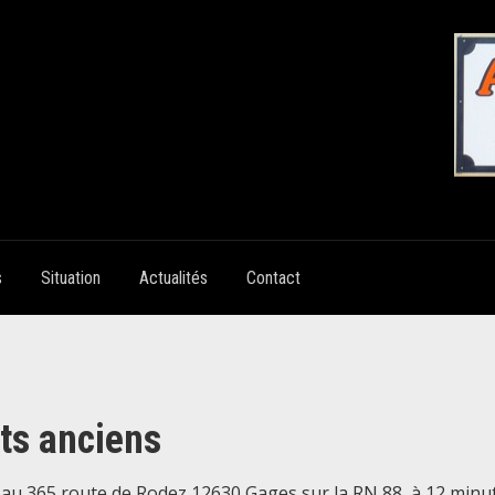
s
Situation
Actualités
Contact
ts anciens
 au 365 route de Rodez 12630 Gages sur la RN 88, à 12 minu