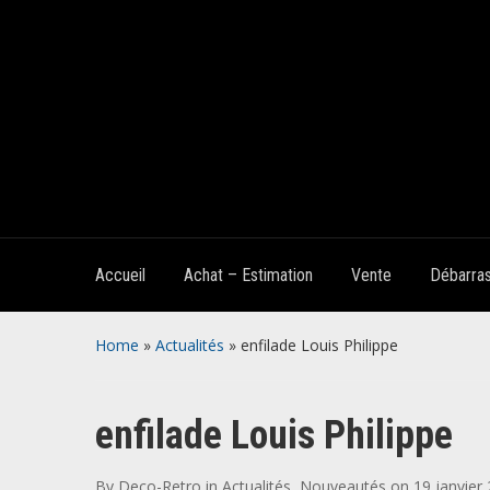
Accueil
Achat – Estimation
Vente
Débarra
Home
»
Actualités
»
enfilade Louis Philippe
enfilade Louis Philippe
By
Deco-Retro
in
Actualités
,
Nouveautés
on
19 janvier